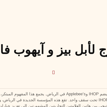
 لأبل بيز و آيهوب فال
الرسمية في Applebee’s ووجبات الإفطار المريحة التي يقدمها IHOP تحت سقف واحد. تقع هذه ا
اتيجي بين هاتين العلامتين التجاريتين المشهورتين إلى تعزيز خيار