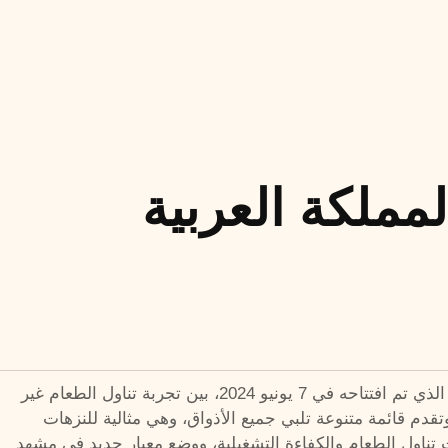
مملكة العربية
تعلن ترفيه بكل فخر عن افتتاح أول مطعم لها بعلامتين تجاريتين يضم IHOP وApplebee’s في الرياض. يجمع هذا المفهوم المبتكر، الذي تم افتتاحه في 7 يونيو 2024، بين تجربة تناول الطعام غير
لمؤسسة الجديدة في الرياض، وتقدم قائمة متنوعة تلبي جميع الأذواق، وهي مثالية للنزهات
ات تناول الطعام والكفاءة التشغيلية، ووضع معيار جديد في مشهد