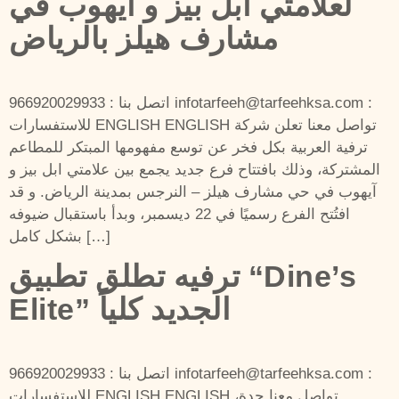
لعلامتي أبل بيز و آيهوب في
مشارف هيلز بالرياض
اتصل بنا : 966920029933 infotarfeeh@tarfeehksa.com :
للاستفسارات ENGLISH ENGLISH تواصل معنا تعلن شركة
ترفية العربية بكل فخر عن توسع مفهومها المبتكر للمطاعم
المشتركة، وذلك بافتتاح فرع جديد يجمع بين علامتي ابل بيز و
آيهوب في حي مشارف هيلز – النرجس بمدينة الرياض. و قد
افتُتح الفرع رسميًا في 22 ديسمبر، وبدأ باستقبال ضيوفه
بشكل كامل […]
ترفيه تطلق تطبيق “Dine’s
Elite” الجديد كلياً
اتصل بنا : 966920029933 infotarfeeh@tarfeehksa.com :
للاستفسارات ENGLISH ENGLISH تواصل معنا جدة،